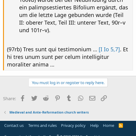
ein palimpsestiertes Bifolium ergänzt, das
um die letzte Lage gebunden wurde (Teil
II: oberer Text, Teil III: unterer Text, 90r–v
und 101r–v).
(97rb) Tres sunt qui testimonium …
[I Io 5,7]
. Et
hi tres unum sunt per celum intelligitur
moraliter anima …
You must log in or register to reply here.
Facebook
Twitter
Reddit
Pinterest
Tumblr
WhatsApp
Email
Link
Share:
Medieval and Ante-Reformation church writers
Contact us
Terms and rules
Privacy policy
Help
Home
R
S
S
®