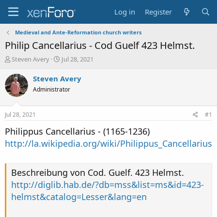
Log in
Register
Medieval and Ante-Reformation church writers
Philip Cancellarius - Cod Guelf 423 Helmst.
T
S
Steven Avery
Jul 28, 2021
h
t
r
a
Steven Avery
e
r
Administrator
a
t
d
d
s
a
Jul 28, 2021
#1
t
t
a
e
Philippus Cancellarius - (1165-1236)
r
http://la.wikipedia.org/wiki/Philippus_Cancellarius
t
e
r
Beschreibung von Cod. Guelf. 423 Helmst.
http://diglib.hab.de/?db=mss&list=ms&id=423-
helmst&catalog=Lesser&lang=en