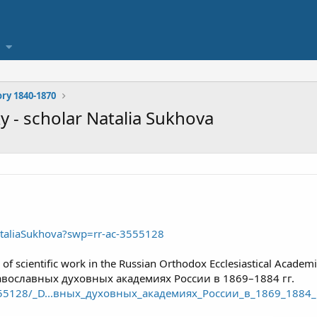
ory 1840-1870
 - scholar Natalia Sukhova
ataliaSukhova?swp=rr-ac-3555128
rm of scientific work in the Russian Orthodox Ecclesiastical Ac
вославных духовных академиях России в 1869–1884 гг.
555128/_D...вных_духовных_академиях_России_в_1869_1884_