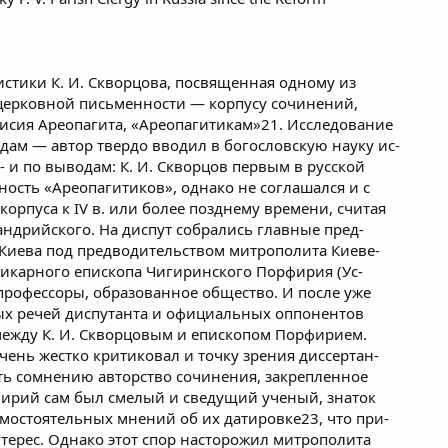
истики К. И. Скворцова, посвященная одному из
церковной письменности — корпусу сочинений,
сия Ареопагита, «Ареопагитикам»21. Исследование
дам — автор твердо вводил в богословскую науку ис-
 и по выводам: К. И. Скворцов первым в русской
ность «Ареопагитиков», однако не соглашался и с
орпуса к IV в. или более позднему времени, считая
андрийского. На диспут собрались главные пред-
Киева под предводительством митрополита Киеве-
викарного епископа Чигиринского Порфирия (Ус-
 профессоры, образованное общество. И после уже
х речей диспутанта и официальных оппонентов
между К. И. Скворцовым и епископом Порфирием.
нь жестко критиковал и точку зрения диссертан-
ать сомнению авторство сочинения, закрепленное
фирий сам был смелый и сведущий ученый, знаток
амостоятельных мнений об их датировке23, что при-
терес. Однако этот спор насторожил митрополита