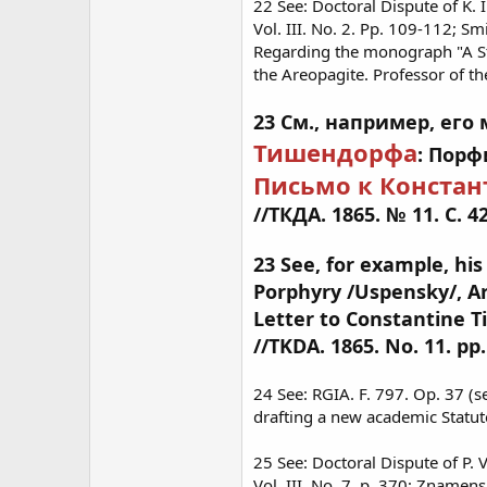
22 See: Doctoral Dispute of K. 
Vol. III. No. 2. Pp. 109-112; S
Regarding the monograph "A St
the Areopagite. Professor of th
23 См., например, ег
Тишендорфа
: Порф
Письмо к Констан
//ТКДА. 1865. № 11. С. 4
23 See, for example, his
Porphyry /Uspensky/, A
Letter to Constantine Ti
//TKDA. 1865. No. 11. pp.
24 See: RGIA. F. 797. Op. 37 (s
drafting a new academic Statute
25 See: Doctoral Dispute of P.
Vol. III. No. 7. p. 370; Znamens