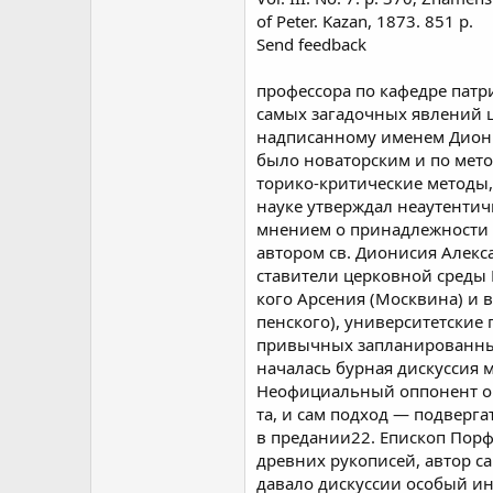
of Peter. Kazan, 1873. 851 p.
Send feedback
профессора по кафедре патр
самых загадочных явлений 
надписанному именем Диони
было новаторским и по мето
торико-критические методы,-
науке утверждал неаутентич
мнением о принадлежности к
автором св. Дионисия Алекс
ставители церковной среды 
кого Арсения (Москвина) и 
пенского), университетские
привычных запланированны
началась бурная дискуссия 
Неофициальный оппонент оче
та, и сам подход — подверг
в предании22. Епископ Пор
древних рукописей, автор с
давало дискуссии особый ин