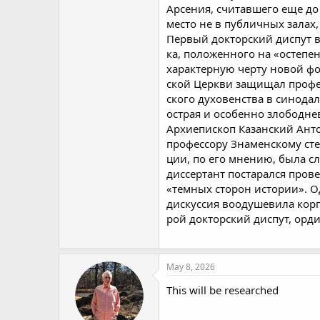
Арсения, считавшего еще до
место не в публичных залах
Первый докторский диспут в 
ка, положенного на «остепе
характерную черту новой фо
ской Церкви защищал профес
ского духовенства в синода
острая и особенно злободне
Архиепископ Казанский Ант
профессору Знаменскому сте
ции, по его мнению, была 
диссертант постарался пров
«темных сторон истории». О
дискуссия воодушевила корп
рой докторский диспут, орд
May 8, 2026
This will be researched