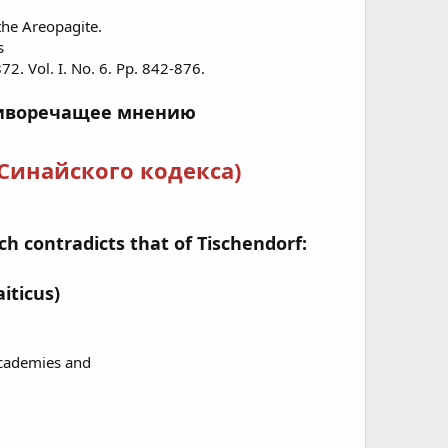
the Areopagite.
s
72. Vol. I. No. 6. Pp. 842-876.
отиворечащее мнению
Синайского кодекса)
ich contradicts that of
Tischendorf:
iticus)
 Academies and