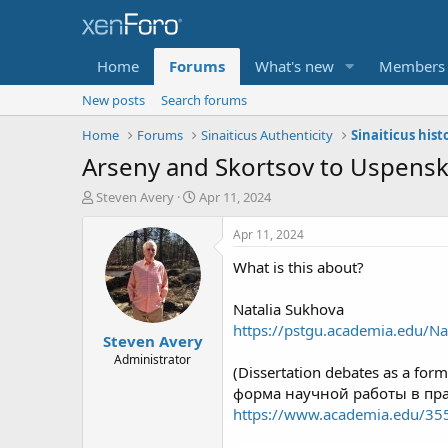
Home
Forums
What's new
Members
New posts
Search forums
Home
Forums
Sinaiticus Authenticity
Sinaiticus hist
Arseny and Skortsov to Uspensky
T
S
Steven Avery
Apr 11, 2024
h
t
r
a
Apr 11, 2024
e
r
What is this about?
a
t
d
d
s
a
Natalia Sukhova
t
t
https://pstgu.academia.edu/N
Steven Avery
a
e
r
Administrator
(Dissertation debates as a fo
t
форма научной работы в пра
e
r
https://www.academia.edu/3