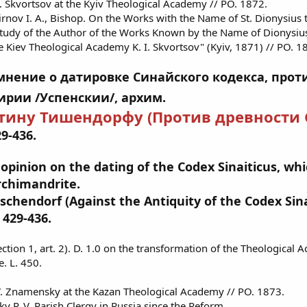
I. Skvortsov at the Kyiv Theological Academy // PO. 1872.
mirnov I. A., Bishop. On the Works with the Name of St. Dionysius 
udy of the Author of the Works Known by the Name of Dionysiu
e Kiev Theological Academy K. I. Skvortsov" (Kyiv, 1871) // PO. 18
о мнение о датировке Синайского кодекса, пр
ирии /Успенскии/, архим.
тину Тишендорфу (Против древности 
29-436.
 opinion on the dating of the Codex Sinaiticus, wh
rchimandrite.
schendorf (Against the Antiquity of the Codex Sina
 429-436.
ection 1, art. 2). D. 1.0 on the transformation of the Theological
. L. 450.
 V. Znamensky at the Kazan Theological Academy // PO. 1873.
ky P. V. Parish Clergy in Russia since the Reform