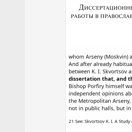
whom Arseny (Moskvin) and
And after already habitu
between K. I. Skvortsov a
dissertation that, and t
Bishop Porfiry himself w
independent opinions abou
the Metropolitan Arseny,
not in public halls, but i
21 See: Skvortsov K. I. A Stud