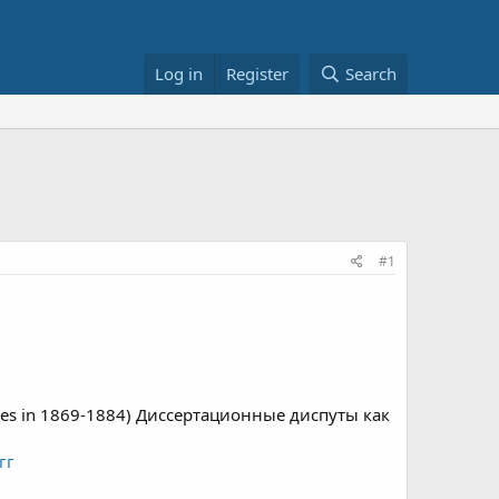
Log in
Register
Search
#1
ademies in 1869-1884) Диссертационные диспуты как
гг