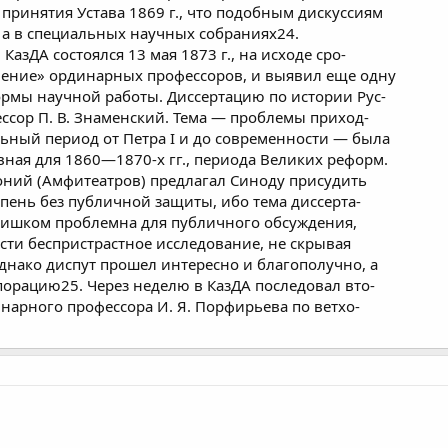
 принятия Устава 1869 г., что подобным дискуссиям
, а в специальных научных собраниях24.
КазДА состоялся 13 мая 1873 г., на исходе сро-
нение» ординарных профессоров, и выявил еще одну
рмы научной работы. Диссертацию по истории Рус-
сор П. В. Знаменский. Тема — проблемы приход-
льный период от Петра I и до современности — была
вная для 1860—1870-х гг., периода Великих реформ.
оний (Амфитеатров) предлагал Синоду присудить
пень без публичной защиты, ибо тема диссерта-
слишком проблемна для публичного обсуждения,
ести беспристрастное исследование, не скрывая
днако диспут прошел интересно и благополучно, а
орацию25. Через неделю в КазДА последовал вто-
инарного профессора И. Я. Порфирьева по ветхо-